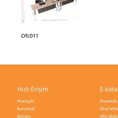
Ofc011
Hızlı Erişim
E-kata
Anasayfa
Anaokulu 
Kurumsal
Okul Mobi
İletişim
Ofis Mobi