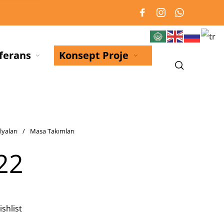
ferans
Konsept Proje
lyaları
/
Masa Takımları
22
shlist