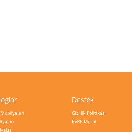
loglar
Destek
Mobilyaları
Gizlilik Politikası
lyaları
KVKK Metni
lyaları