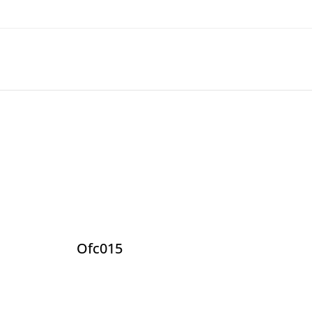
Ofc015
Of