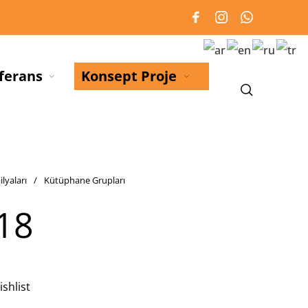
ferans
Konsept Proje
lyaları
/
Kütüphane Grupları
18
shlist