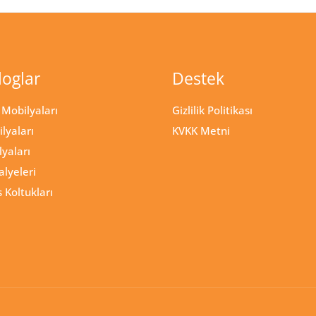
loglar
Destek
Mobilyaları
Gizlilik Politikası
lyaları
KVKK Metni
lyaları
alyeleri
 Koltukları