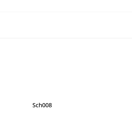
Sch008
Sc